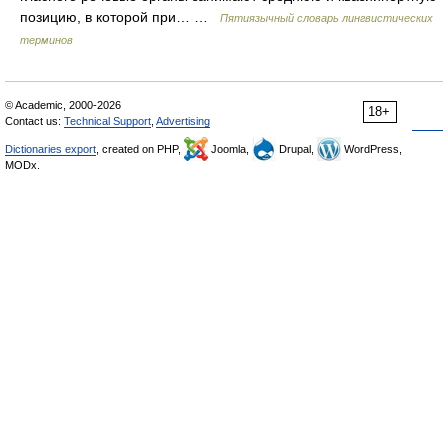
позицию, в которой при… …
Пятиязычный словарь лингвистических
терминов
© Academic, 2000-2026
18+
Contact us:
Technical Support
,
Advertising
Dictionaries export
, created on PHP,
Joomla,
Drupal,
WordPress,
MODx.