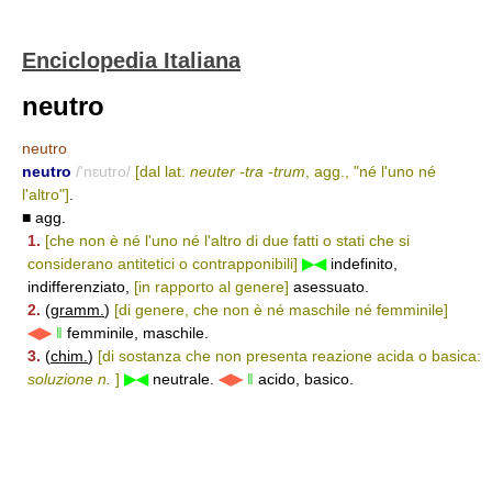
Enciclopedia Italiana
neutro
neutro
neutro
/'nɛutro/
[dal lat.
neuter -tra -trum
, agg., "né l'uno né
l'altro"]
.
■ agg.
1.
[che non è né l'uno né l'altro di due fatti o stati che si
considerano antitetici o contrapponibili]
▶◀
indefinito,
indifferenziato,
[in rapporto al genere]
asessuato.
2.
(
gramm.
)
[di genere, che non è né maschile né femminile]
◀▶
‖
femminile, maschile.
3.
(
chim.
)
[di sostanza che non presenta reazione acida o basica:
soluzione n.
]
▶◀
neutrale.
◀▶
‖
acido, basico.