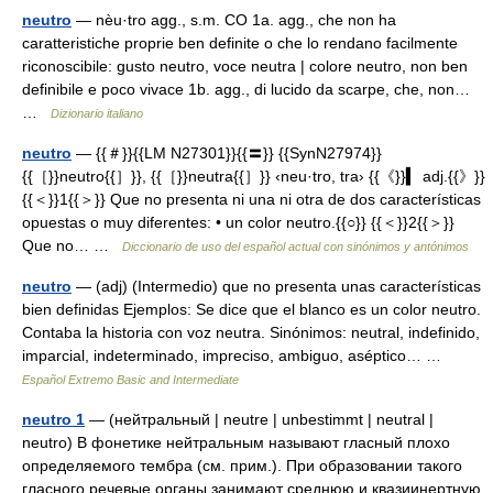
neutro
— nèu·tro agg., s.m. CO 1a. agg., che non ha
caratteristiche proprie ben definite o che lo rendano facilmente
riconoscibile: gusto neutro, voce neutra | colore neutro, non ben
definibile e poco vivace 1b. agg., di lucido da scarpe, che, non…
…
Dizionario italiano
neutro
— {{＃}}{{LM N27301}}{{〓}} {{SynN27974}}
{{［}}neutro{{］}}, {{［}}neutra{{］}} ‹neu·tro, tra› {{《}}▍ adj.{{》}}
{{＜}}1{{＞}} Que no presenta ni una ni otra de dos características
opuestas o muy diferentes: • un color neutro.{{○}} {{＜}}2{{＞}}
Que no… …
Diccionario de uso del español actual con sinónimos y antónimos
neutro
— (adj) (Intermedio) que no presenta unas características
bien definidas Ejemplos: Se dice que el blanco es un color neutro.
Contaba la historia con voz neutra. Sinónimos: neutral, indefinido,
imparcial, indeterminado, impreciso, ambiguo, aséptico… …
Español Extremo Basic and Intermediate
neutro 1
— (нейтральный | neutre | unbestimmt | neutral |
neutro) В фонетике нейтральным называют гласный плохо
определяемого тембра (см. прим.). При образовании такого
гласного речевые органы занимают среднюю и квазиинертную