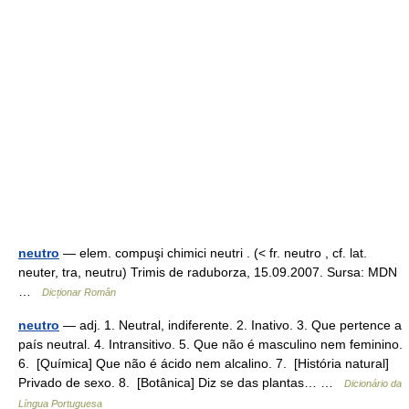
neutro
— elem. compuşi chimici neutri . (< fr. neutro , cf. lat.
neuter, tra, neutru) Trimis de raduborza, 15.09.2007. Sursa: MDN
…
Dicționar Român
neutro
— adj. 1. Neutral, indiferente. 2. Inativo. 3. Que pertence a
país neutral. 4. Intransitivo. 5. Que não é masculino nem feminino.
6. [Química] Que não é ácido nem alcalino. 7. [História natural]
Privado de sexo. 8. [Botânica] Diz se das plantas… …
Dicionário da
Língua Portuguesa