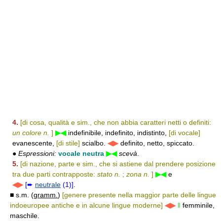
4.
[di cosa, qualità e sim., che non abbia caratteri netti o definiti:
un colore n.
]
▶◀
indefinibile, indefinito, indistinto,
[di vocale]
evanescente,
[di stile]
scialbo.
◀▶
definito, netto, spiccato.
●
Espressioni:
vocale neutra
▶◀
scevà
.
5.
[di nazione, parte e sim., che si astiene dal prendere posizione
tra due parti contrapposte:
stato n.
;
zona n.
]
▶◀
e
◀▶
[➨
neutrale
(1)]
.
■ s.m. (
gramm.
)
[genere presente nella maggior parte delle lingue
indoeuropee antiche e in alcune lingue moderne]
◀▶
‖
femminile,
maschile.