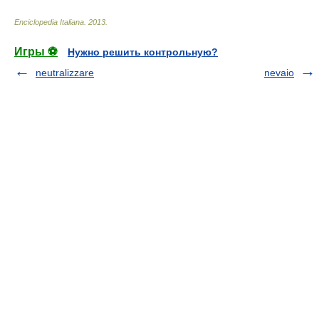
Enciclopedia Italiana
.
2013
.
Игры ⚽
Нужно решить контрольную?
neutralizzare
nevaio