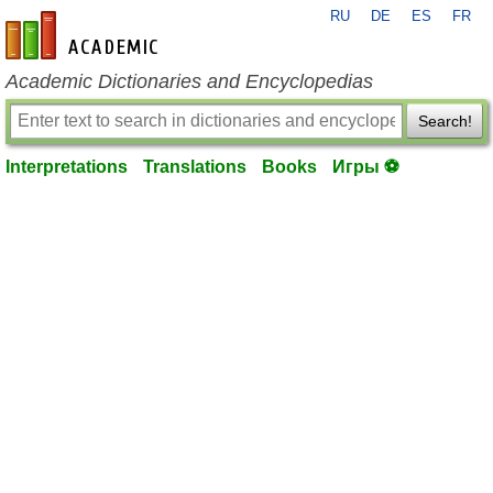
RU
DE
ES
FR
en-academic.com
Academic Dictionaries and Encyclopedias
Search!
Interpretations
Translations
Books
Игры ⚽